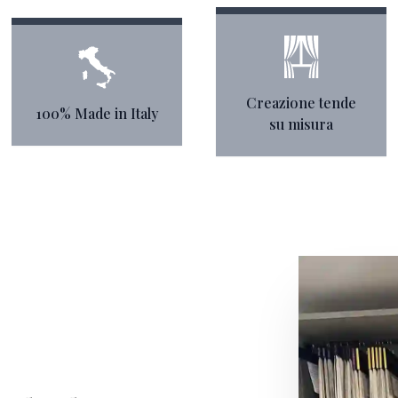
Creazione tende
100% Made in Italy
su misura