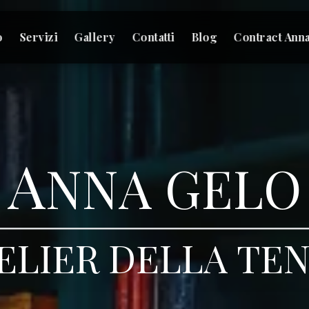
o
Servizi
Gallery
Contatti
Blog
Contract Ann
A
NNA GELO
ELIER DELLA TE