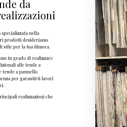
ende da
realizzazioni
 specializzata nella
tri prodotti desideriamo
i stile per la tua dimora.
amo in grado di realizzare
izionali alle tende a
e tende a pannello.
ienza per garantirti lavori
vi.
rincipali realizzazioni che