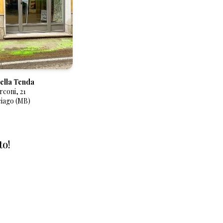
della Tenda
coni, 21
ciago (MB)
to!